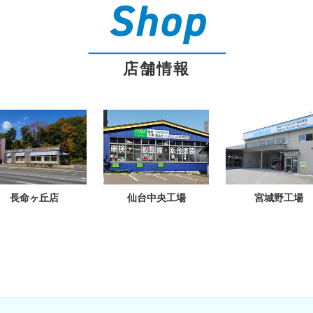
店舗情報
長命ヶ丘店
仙台中央工場
宮城野工場